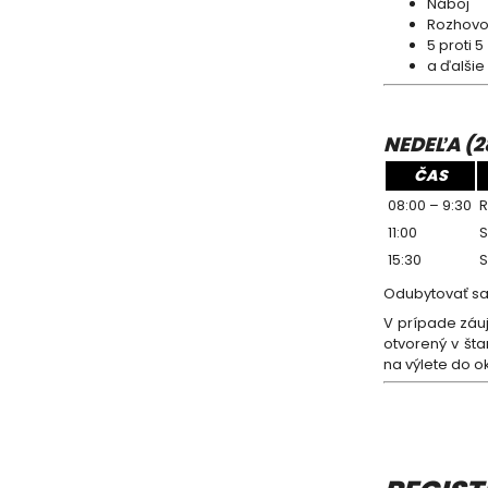
Náboj
Rozhovo
5 proti 5
a ďalšie
NEDEĽA (28
ČAS
08:00 – 9:30
R
11:00
S
15:30
S
Odubytovať sa 
V prípade záuj
otvorený v št
na výlete do ok