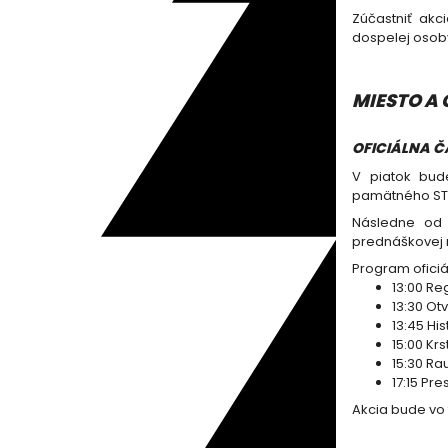
Zúčastniť akc
dospelej osob
MIESTO A 
OFICIÁLNA ČA
V piatok bud
pamätného STRO
Následne od 
prednáškovej m
Program oficiál
13:00 Re
13:30 Ot
13:45 Hi
15:00 Krs
15:30 Ra
17:15 Pr
Akcia bude vo 