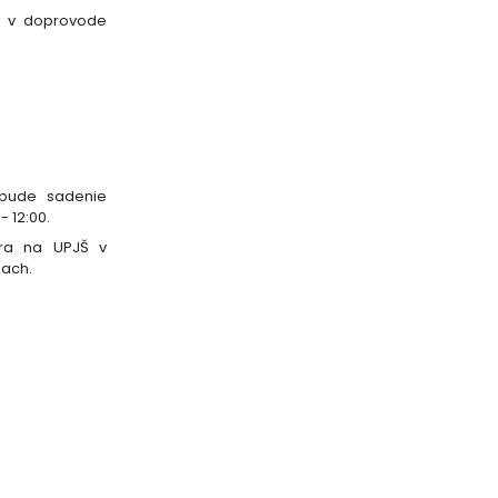
ba v doprovode
 bude sadenie
 12:00.
ára na UPJŠ v
iach.