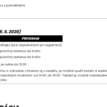
ry s pamätníkmi
. 6. 2026)
PROGRAM
aňajky (pre objednaných pri registrácii)
poločný autobus do Košíc
poločný autobus do Košíc
je nutné do 12:00.
mu o zotrvanie v Drienici aj v nedeľu, je možné využiť bazén a welln
andardných hodinách od 14:00 do 19:00. Taktiež je možné individuál
olia.