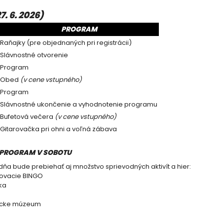
. 6. 2026)
PROGRAM
Raňajky (pre objednaných pri registrácii)
Slávnostné otvorenie
Program
Obed
(v cene vstupného)
Program
Slávnostné ukončenie a vyhodnotenie programu
Bufetová večera
(v cene vstupného)
Gitarovačka pri ohni a voľná zábava
 PROGRAM V SOBOTU
ňa bude prebiehať aj množstvo sprievodných aktivít a hier:
vacie BINGO
ka
cke múzeum