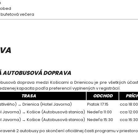
m
 obed
 bufetová večera
VA
Á AUTOBUSOVÁ DOPRAVA
busová doprava medzi Košicami a Drienicou je pre všetkých účas
dzenej kapacita podľa preferencií vyplnených v registrácií.
TRASA
ODCHOD
PRÍC
stlivého) → Drienica (Hotel Javorna)
Piatok 17:15
cca 18:0
el Javorna) → Košice (Autobusová stanica)
Nedeľa 11:00
cca 12:0
el Javorna) → Košice (Autobusová stanica)
Nedeľa 15:30
cca 16:3
ravené 2 autobusy po skončení oficiálnej časti programu v priestor