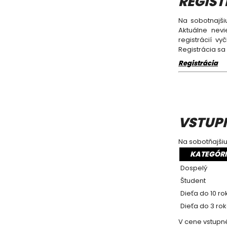
REGIST
Na sobotnajši
Aktuálne nevi
registrácií v
Registrácia sa
Registrácia
VSTUP
Na sobotňajšiu
KATEGÓR
Dospelý
Študent
Dieťa do 10 ro
Dieťa do 3 ro
V cene vstupné