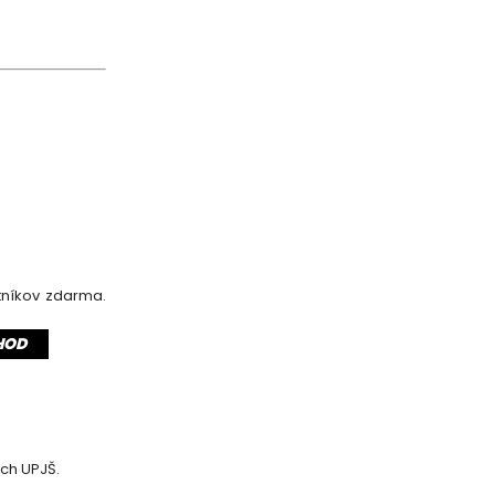
tníkov zdarma.
HOD
0
0
0
och UPJŠ.