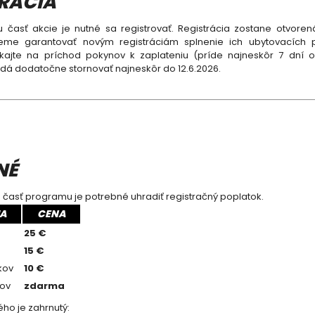
RÁCIA
u časť akcie je nutné sa registrovať. Registrácia zostane otvorená
eme garantovať novým registráciám splnenie ich ubytovacích p
yčkajte na príchod pokynov k zaplateniu (príde najneskôr 7 dní od
 dá dodatočne stornovať najneskôr do 12.6.2026.
NÉ
 časť programu je potrebné uhradiť registračný poplatok.
IA
CENA
25 €
15 €
kov
10 €
kov
zdarma
ho je zahrnutý: