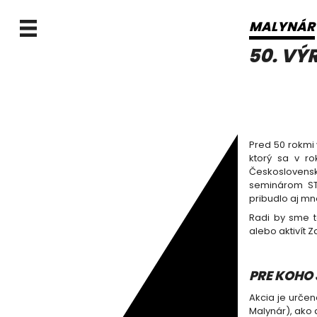
MALYNÁR
50. VÝ
Pred 50 rokmi
ktorý sa v r
Československ
seminárom STR
pribudlo aj mno
Radi by sme t
alebo aktivít 
PRE KOHO
Akcia je urče
Malynár), ako 