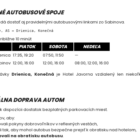
NÉ AUTOBUSOVÉ SPOJE
 dá dostať aj pravidelnými autobusovými linkami zo Sabinova.
v, AS ↔ Drienica, Konečná
ribližne 10 minút
PIATOK
SOBOTA
NEDEĽA
enica
17:35, 19:20
07:50, 11:50
—
binov
12:00, 16:00
12:00, 16:00
08:00, 12:00, 16:00
távky
Drienica, Konečná
je Hotel Javorna vzdialený len niekoľ
ÁLNA DOPRAVA AUTOM
e k dispozícii dostatok bezplatných parkovacích miest.
v, aby:
vali pokyny dobrovoľníkov v reflexných vestách,
i tak, aby mohol autobus bezpečne prejsť k obratisku nad hotelom,
vali na obratisku autobusu
.