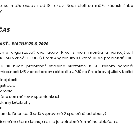
ie sa môžu osoby nad 18 rokov. Neplnoletí sa môžu zúčastniť i
y.
ČAS
SŤ - PIATOK 26.6.2026
eme organizovať dve akcie. Prvá z nich, menšia a vonkajšia,
Mu v areáli PF UPJŠ (Park Angelinum 9), ktoré bude prebiehať 11:00 -
13:30 bude prebiehať oficiálne stretnutie k 50. rokom semin
iestnosti M5 v priestoroch rektorátu UPJŠ na Šrobárovej ulici v Košic
nej časti:
gistrácia
vorenie
stória seminárov v spomienkach
t knihy Letokruhy
ut
esun do Drienice (budú vypravené 2 spoločné autobusy)
formálnejšom duchu, ale nie je potrebné formálne oblečenie.