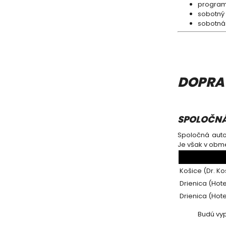
progra
sobotný
sobotná
DOPRA
SPOLOČN
Spoločná auto
Je však v obme
Košice (Dr. Ko
Drienica (Hot
Drienica (Hot
Budú vyp