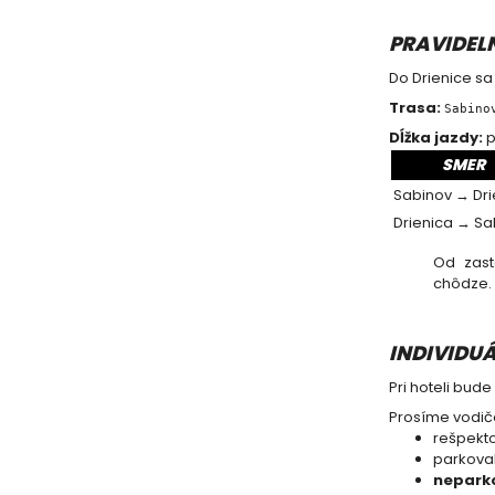
PRAVIDEL
Do Drienice sa
Trasa:
Sabino
Dĺžka jazdy:
p
SMER
Sabinov → Dri
Drienica → Sa
Od zas
chôdze.
INDIVIDU
Pri hoteli bud
Prosíme vodičo
rešpekto
parkoval
neparko