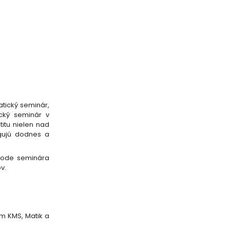
tický seminár,
cký seminár v
itu nielen nad
ngujú dodnes a
chode seminára
v.
m KMS, Matik a