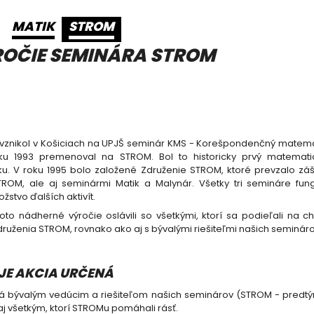
MATIK
STROM
ROČIE SEMINÁRA STROM
 vznikol v Košiciach na UPJŠ seminár KMS - Korešpondenčný matema
oku 1993 premenoval na STROM. Bol to historicky prvý matemati
u. V roku 1995 bolo založené Združenie STROM, ktoré prevzalo zášt
OM, ale aj seminármi Matik a Malynár. Všetky tri semináre fu
žstvo ďalších aktivít.
oto nádherné výročie oslávili so všetkými, ktorí sa podieľali na 
Združenia STROM, rovnako ako aj s bývalými riešiteľmi našich semináro
 JE AKCIA URČENÁ
ná bývalým vedúcim a riešiteľom našich seminárov (STROM - predtý
aj všetkým, ktorí STROMu pomáhali rásť.