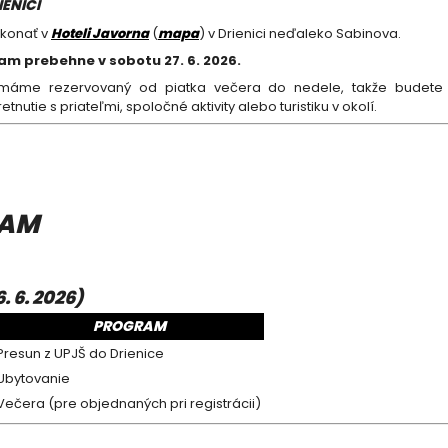
ENICI
 konať v
Hoteli Javorna
(
mapa
) v Drienici neďaleko Sabinova.
am prebehne v sobotu 27. 6. 2026.
 máme rezervovaný od piatka večera do nedele, takže budete
etnutie s priateľmi, spoločné aktivity alebo turistiku v okolí.
RAM
. 6. 2026)
PROGRAM
Presun z UPJŠ do Drienice
Ubytovanie
Večera (pre objednaných pri registrácii)