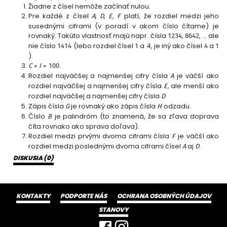
Žiadne z čísel nemôže začínať nulou.
Pre každé z čísel
,
,
,
platí, že rozdiel medzi jeho
A
D
E
F
susednými ciframi (v poradí v akom číslo čítame) je
rovnaký. Takúto vlastnosť majú napr. čísla
,
, … ale
1234
8642
nie číslo
(lebo rozdiel čísel
a 4, je iný ako čísel
a
1414
1
4
1
).
.
C
+
I
=
100
Rozdiel najväčšej a najmenšej cifry čísla
je väčší ako
A
rozdiel najväčšej a najmenšej cifry čísla
, ale menší ako
E
rozdiel najväčšej a najmenšej cifry čísla
.
D
Zápis čísla
je rovnaký ako zápis čísla
odzadu.
G
H
Číslo
je palindróm (to znamená, že sa zľava doprava
B
číta rovnako ako sprava doľava).
Rozdiel medzi prvými dvoma ciframi čísla
je väčší ako
F
rozdiel medzi poslednými dvoma ciframi čísel
aj
.
A
D
DISKUSIA (
0
)
KONTAKTY
PODPORTE NÁS
OCHRANA OSOBNÝCH ÚDAJOV
STANOVY