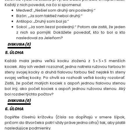
Každý z nich povedal, na čo si spomenul:
Medveď: „Nešiel som druhý ani posledný.“
Bizón: „Ja som taktiež nebol druhý.“
Antilopo: „Druhý som bol ja.“
Sokol: „Ja som liezol posledný.“ Potom ale zistili, že jeden
z nich sa pomýlil. Dokážete povedať, kto to bol a kto
nasledoval za Jeleňom?
DISKUSIA (
0
)
5
. ÚLOHA
Každá mala jednu veľkú kocku zloženú z
menších
5
×
5
×
5
kociek. Aby ich vedeli rozoznať, jedna natrela ružovou farbou tri
steny svojej kocky a druhá fialovou farbou tiež nejaké tri steny
svojej veľkej kocky. Po chvíli sa rozhodli veľké kocky rozobrať.
Zistili, že počet malých kociek s aspoň jednou fialovou stenou
bol iný, ako počet kociek s aspoň jednou ružovou stenou. Aký
bol rozdiel týchto počtov?
DISKUSIA (
0
)
6
. ÚLOHA
Doplňte číselnú krížovku (čísla sa dopĺňajú v smere šípok,
pričom do štvorčeka patrí vždy práve jedna cifra) tak, aby platili
nasledujúce podmienky.