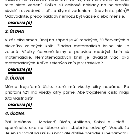
tejto siete vedení. Koľko sú celkové náklady na najdrahšiu
súvislú rozvodovú sieť so štyrmi vedeniami (navrhnite plán)?
Odôvodnite, prečo náklady nemôžu byť väčšie alebo menšie.
DISKUSIA (
0
)
2
. ÚLOHA
V zásielke smerujúcej na západ je
modrých,
červených a
40
30
niekoľko zelených kníh. Žiadna matematická kniha nie je
zelená. Všetky červené knihy a polovica modrých kníh sú
matematické. Nematematických kníh je dvakrát viac ako
matematických. Koľko zelených kníh je v zásielke?
DISKUSIA (
0
)
3
. ÚLOHA
Máme trojciferné číslo, ktoré má všetky cifry nepárne. Po
pričítaní
má všetky cifry párne. Aké trojciferné čísla majú
421
túto vlastnosť?
DISKUSIA (
0
)
4
. ÚLOHA
Päť Indiánov - Medveď, Bizón, Antilopo, Sokol a Jeleň -
spomínalo, ako na tábore plnili „bobríka odvahy“. Vedeli, že
Jeleň sa vydal na skúšku prvý, ale ďalšie poradie si nepamätali.