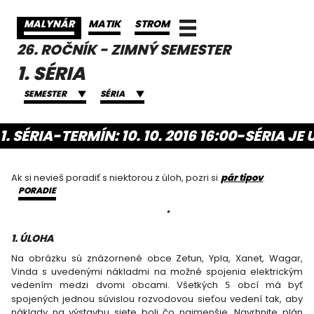
MALYNÁR
MATIK
STROM
26. ROČNÍK - ZIMNÝ SEMESTER
1. SÉRIA
SEMESTER
SÉRIA
1. SÉRIA
-
TERMÍN: 10. 10. 2016 16:00
-
SÉRIA JE
Ak si nevieš poradiť s niektorou z úloh, pozri si
pár tipov
.
PORADIE
1
. ÚLOHA
Na obrázku sú znázornené obce Zetun, Ypla, Xanet, Wagar,
Vinda s uvedenými nákladmi na možné spojenia elektrickým
vedením medzi dvomi obcami. Všetkých
obcí má byť
5
spojených jednou súvislou rozvodovou sieťou vedení tak, aby
náklady na výstavbu siete boli čo najmenšie. Navrhnite plán