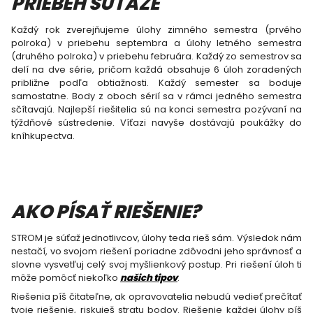
PRIEBEH SÚŤAŽE
Každý rok zverejňujeme úlohy zimného semestra (prvého
polroka) v priebehu septembra a úlohy letného semestra
(druhého polroka) v priebehu februára. Každý zo semestrov sa
delí na dve série, pričom každá obsahuje 6 úloh zoradených
približne podľa obtiažnosti. Každý semester sa boduje
samostatne. Body z oboch sérií sa v rámci jedného semestra
sčítavajú. Najlepší riešitelia sú na konci semestra pozývaní na
týždňové sústredenie. Víťazi navyše dostávajú poukážky do
kníhkupectva.
AKO PÍSAŤ RIEŠENIE?
STROM je súťaž jednotlivcov, úlohy teda rieš sám. Výsledok nám
nestačí, vo svojom riešení poriadne zdôvodni jeho správnosť a
slovne vysvetľuj celý svoj myšlienkový postup. Pri riešení úloh ti
môže pomôcť niekoľko
našich tipov
.
Riešenia píš čitateľne, ak opravovatelia nebudú vedieť prečítať
tvoje riešenie, riskuješ stratu bodov. Riešenie každej úlohy píš