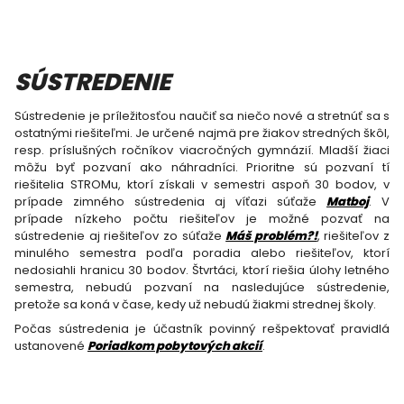
SÚSTREDENIE
Sústredenie je príležitosťou naučiť sa niečo nové a stretnúť sa s
ostatnými riešiteľmi. Je určené najmä pre žiakov stredných škôl,
resp. príslušných ročníkov viacročných gymnázií. Mladší žiaci
môžu byť pozvaní ako náhradníci. Prioritne sú pozvaní tí
riešitelia STROMu, ktorí získali v semestri aspoň 30 bodov, v
prípade zimného sústredenia aj víťazi súťaže
Matboj
. V
prípade nízkeho počtu riešiteľov je možné pozvať na
sústredenie aj riešiteľov zo súťaže
Máš problém?!
, riešiteľov z
minulého semestra podľa poradia alebo riešiteľov, ktorí
nedosiahli hranicu 30 bodov. Štvrtáci, ktorí riešia úlohy letného
semestra, nebudú pozvaní na nasledujúce sústredenie,
pretože sa koná v čase, kedy už nebudú žiakmi strednej školy.
Počas sústredenia je účastník povinný rešpektovať pravidlá
ustanovené
Poriadkom pobytových akcií
.