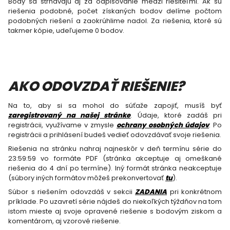
Body sa strhávajú aj za odpisovanie medzi riešiteľmi. Ak sú
riešenia podobné, počet získaných bodov delíme počtom
podobných riešení a zaokrúhlime nadol. Za riešenia, ktoré sú
takmer kópie, udeľujeme 0 bodov.
AKO ODOVZDAŤ RIEŠENIE?
Na to, aby si sa mohol do súťaže zapojiť, musíš byť
zaregistrovaný na našej stránke
. Údaje, ktoré zadáš pri
registrácii, využívame v zmysle
ochrany osobných údajov
. Po
registrácii a prihlásení budeš vedieť odovzdávať svoje riešenia.
Riešenia na stránku nahraj najneskôr v deň termínu série do
23:59:59 vo formáte PDF (stránka akceptuje aj omeškané
riešenia do 4 dní po termíne). Iný formát stránka neakceptuje
(súbory iných formátov môžeš prekonvertovať
tu
).
Súbor s riešením odovzdáš v sekcii
ZADANIA
pri konkrétnom
príklade. Po uzavretí série nájdeš do niekoľkých týždňov na tom
istom mieste aj svoje opravené riešenie s bodovým ziskom a
komentárom, aj vzorové riešenie.