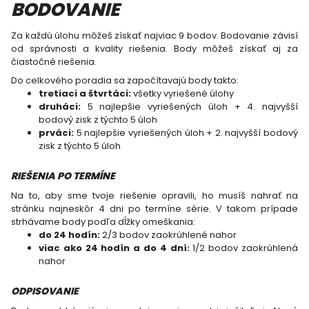
BODOVANIE
Za každú úlohu môžeš získať najviac 9 bodov. Bodovanie závisí
od správnosti a kvality riešenia. Body môžeš získať aj za
čiastočné riešenia.
Do celkového poradia sa započítavajú body takto:
tretiaci a štvrtáci:
všetky vyriešené úlohy
druháci:
5 najlepšie vyriešených úloh + 4. najvyšší
bodový zisk z týchto 5 úloh
prváci:
5 najlepšie vyriešených úloh + 2. najvyšší bodový
zisk z týchto 5 úloh
RIEŠENIA PO TERMÍNE
Na to, aby sme tvoje riešenie opravili, ho musíš nahrať na
stránku najneskôr 4 dni po termíne série. V takom prípade
strhávame body podľa dĺžky omeškania:
do 24 hodín:
2/3 bodov zaokrúhlené nahor
viac ako 24 hodín a do 4 dní:
1/2 bodov zaokrúhlená
nahor
ODPISOVANIE