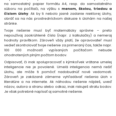
na samostatný papier formátu A4, resp. do samostatného
súboru na počítači, na výšku s
menom, školou, triedou a
číslom úlohy
. Ak by ti nebolo jasné zadanie niektorej úlohy,
obráť sa na nás prostredníctvom diskusie k úlohám na našej
stránke.
Tvoje riešenie musí byť matematicky správne – preto
nepoužívaj zaokrúhlené čísla (napr. z kalkulačky) a nemeraj
hodnoty pravítkom. Zároveň vždy platí, že opravovateľ musí
vedieť skontrolovať tvoje riešenie za primeraný čas, takže napr.
100 000 možností vypísaných počítačom nebude
ohodnotených plným počtom bodov.
Odpisovať, či inak spolupracovať s kýmkoľvek vrátane umelej
inteligencie nie je povolené. Umelá inteligencia nemá riešiť
úlohu, ale môže ti pomôcť nadobudnúť nové vedomosti.
Zároveň je zakázané zámerne vyhľadávať riešenia úloh v
literatúre a na internete. Ak náhodou riešenie nájdeš, uveď
názov, autora a stranu alebo odkaz, inak riskuješ stratu bodov.
Je však potrebné napísať aj samotné riešenie.