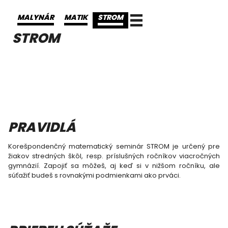
MALYNÁR
MATIK
STROM
STROM
PRAVIDLÁ
Korešpondenčný matematický seminár STROM je určený pre
žiakov stredných škôl, resp. príslušných ročníkov viacročných
gymnázií. Zapojiť sa môžeš, aj keď si v nižšom ročníku, ale
súťažiť budeš s rovnakými podmienkami ako prváci.